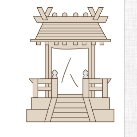
を
場
て