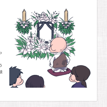
っ
う
談