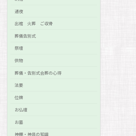
通夜
出棺 火葬 ご収骨
葬儀告別式
祭壇
供物
葬儀・告別式会葬の心得
法要
位牌
お仏壇
お墓
神棚・神具の知識