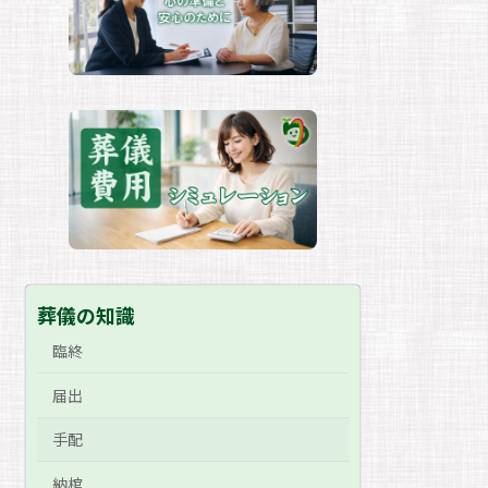
葬儀の知識
臨終
届出
手配
納棺