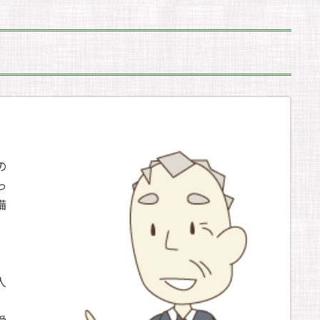
の
っ
備
人