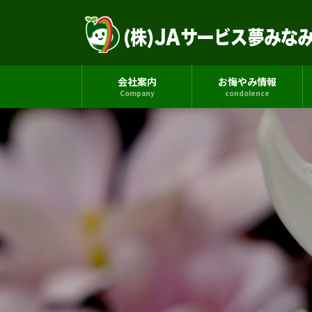
コ
ナ
ン
ビ
テ
ゲ
ン
ー
ツ
シ
会社案内
お悔やみ情報
へ
ョ
Company
condolence
ス
ン
キ
に
ッ
移
プ
動