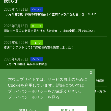
お知らせ
2026年7月21日
イベント
【8月9日開催】葬儀事前相談会｜お盆前に家族で話し合うきっかけに
2026年7月15日
ニュース
須賀川市周辺の新盆で見かける「高灯篭」、実は全国共通ではない？
2026年6月29日
ニュース
接遇コンテストにて5年連続優秀賞を受賞しました！
2026年6月26日
イベント
【7月12日開催】無料事前相談会
x
2026年5月31日
イベント
本ウェブサイトでは、サービス向上のために
【6月14日開催】無料事前相談会｜葬儀費用や家族葬についての不安を解消
Cookieを利用しています。詳細については
お知らせ一覧 ≫
プライバシーポリシーをご確認ください。
プライバシーポリシーを見る
Facebook
同意しない
同意する